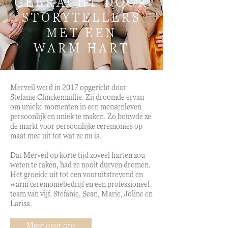
GEBRACHT DOOR
STORYTELLERS
MET EEN
WARM HART
Merveil werd in 2017 opgericht door
Stefanie Clinckemaillie. Zij droomde ervan
om unieke momenten in een mensenleven
persoonlijk en uniek te maken. Zo bouwde ze
de markt voor persoonlijke ceremonies op
maat mee uit tot wat ze nu is.
Dat Merveil op korte tijd zoveel harten zou
weten te raken, had ze nooit durven dromen.
Het groeide uit tot een vooruitstrevend en
warm ceremoniebedrijf en een professioneel
team van vijf. Stefanie, Sean, Marie, Joline en
Larisa.
Meer over ons