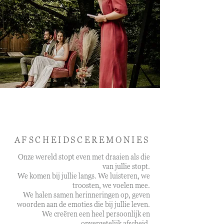
SLEEN Fotografie
AFSCHEIDSCEREMONIES
Onze wereld stopt even met draaien als die
van jullie stopt.
We komen bij jullie langs. We luisteren, we
troosten, we voelen mee.
We halen samen herinneringen op, geven
woorden aan de emoties die bij jullie leven.
We creëren een heel persoonlijk en
onvergetelijk afscheid.