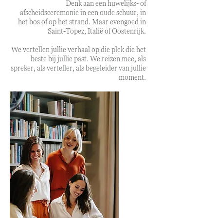
Denk aan een huwelijks- of
afscheidsceremonie in een oude schuur, in
het bos of op het strand. Maar evengoed in
Saint-Topez, Italië of Oostenrijk.
We vertellen jullie verhaal op die plek die het
beste bij jullie past. We reizen mee, als
spreker, als verteller, als begeleider van jullie
moment.