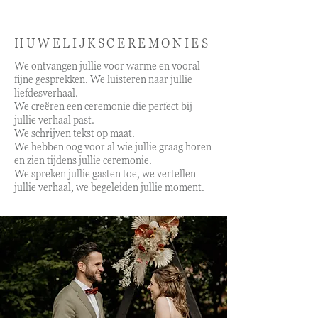
Studio Salien
HUWELIJKSCEREMONIES
We ontvangen jullie voor warme en vooral
fijne gesprekken. We luisteren naar jullie
liefdesverhaal.
We creëren een ceremonie die perfect bij
jullie verhaal past.
We schrijven tekst op maat.
We hebben oog voor al wie jullie graag horen
en zien tijdens jullie ceremonie.
We spreken jullie gasten toe, we vertellen
jullie verhaal, we begeleiden jullie moment.