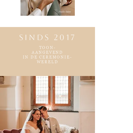
Studio Salien
sinds 2017
TOON-
AANGEVEND
IN DE CEREMONIE-
WERELD