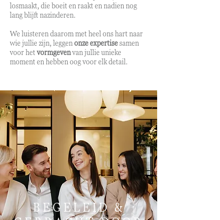
losmaakt, die boeit en raakt en nadien nog
lang blijft nazinderen.
We luisteren daarom met heel ons hart naar
wie jullie zijn, leggen
onze expertise
samen
voor het
vormgeven
van jullie unieke
moment en hebben oog voor elk detail.
Studio Salien
BEGELEID &