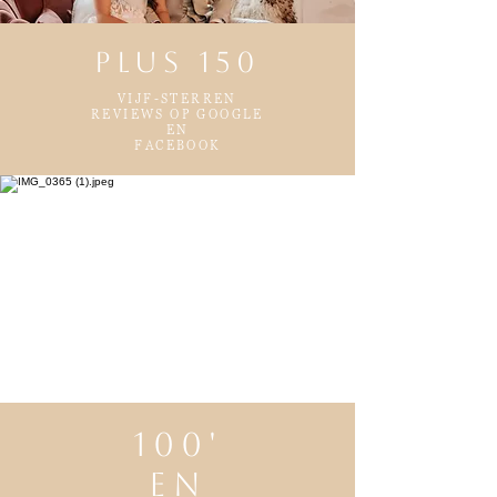
plus 150
VIJF-STERREN
REVIEWS OP GOOGLE
EN
FACEBOOK
Marieke Zelisse Photopraphy
100'
en