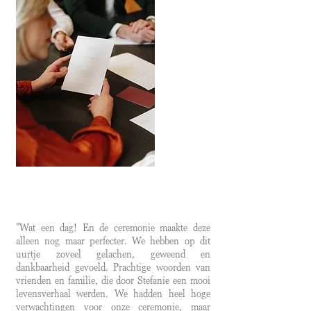
Studio Salien
"Wat een dag! En de ceremonie maakte deze
alleen nog maar perfecter. We hebben op dit
uurtje zoveel gelachen, geweend en
dankbaarheid gevoeld. Prachtige woorden van
vrienden en familie, die door Stefanie een mooi
levensverhaal werden. We hadden heel hoge
verwachtingen voor onze ceremonie, maar