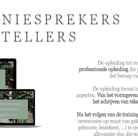
NIESPREKERS
YTELLERS
De opleiding tot c
professionele opleiding
die 
het beroep va
De opleiding focust i
aspecten.
Van het vormgeven 
het schrijven van tek
Na het volgen van de training
ceremonies op maat van gelij
geboorte, lentefeest, ...) te c
allrounder dus die m