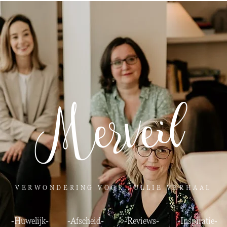
Merveil
VERWONDERING VOOR JULLIE VERHAAL
-Huwelijk-
-Afscheid-
-Reviews-
-Inspiratie-