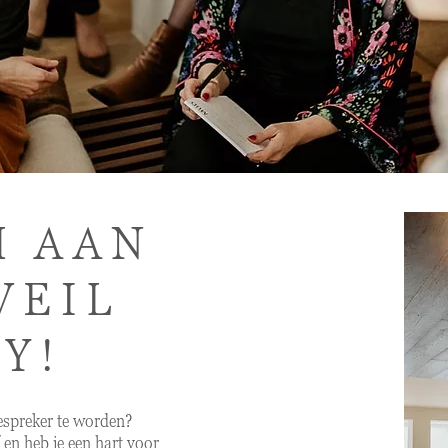
 AAN
VEIL
Y!
espreker te worden?
 en heb je een hart voor