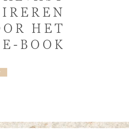
PIREREN
OOR HET
 E-BOOK
r