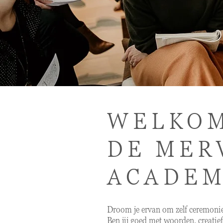
WELKOM
DE MER
ACADEM
Droom je ervan om zelf ceremoni
Ben jij goed met woorden, creatief