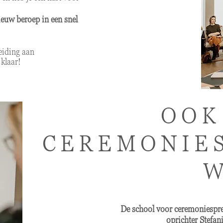
ieuw beroep in een snel
eiding aan
klaar!
OOK
CEREMONIE
W
De school voor ceremoniesprek
oprichter Stefani